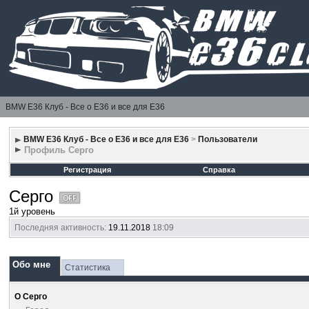
BMW E36 Клуб - Все о Е36 и все для Е36
BMW E36 Клуб - Все о Е36 и все для Е36
>
Пользователи
Профиль Серго
Регистрация
Справка
Серго
1й уровень
Последняя активность:
19.11.2018
18:09
Обо мне
Статистика
О Серго