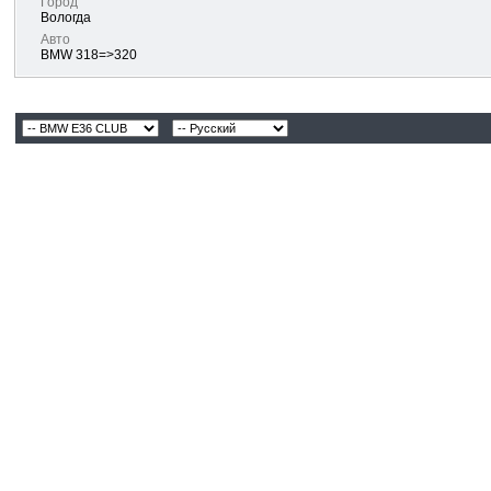
Город
Вологда
Авто
BMW 318=>320