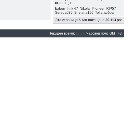
страницы:
babon
llirik 47
Nikolaj
Pioneer
RIP57
Serega030
Snejana156
Tolia
кобра
Эта страница была посещена
20,113
раз
Текущее время:
17:37
. Часовой пояс GMT +3.