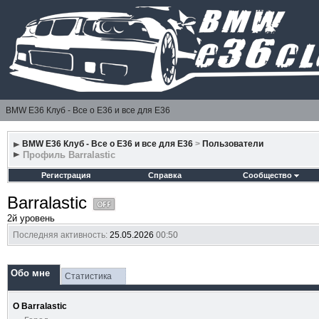
BMW E36 Клуб - Все о Е36 и все для Е36
BMW E36 Клуб - Все о Е36 и все для Е36
>
Пользователи
Профиль Barralastic
Регистрация
Справка
Сообщество
Barralastic
2й уровень
Последняя активность:
25.05.2026
00:50
Обо мне
Статистика
О Barralastic