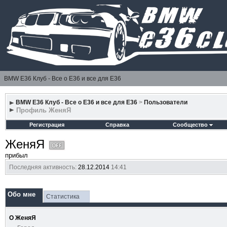
BMW E36 Клуб - Все о Е36 и все для Е36
BMW E36 Клуб - Все о Е36 и все для Е36
>
Пользователи
Профиль ЖеняЯ
Регистрация
Справка
Сообщество
ЖеняЯ
прибыл
Последняя активность:
28.12.2014
14:41
Обо мне
Статистика
О ЖеняЯ