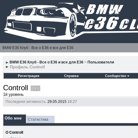
BMW E36 Клуб - Все о Е36 и все для Е36
BMW E36 Клуб - Все о Е36 и все для Е36
>
Пользователи
Профиль Controll
Регистрация
Справка
Сообщество
Controll
1й уровень
Последняя активность:
29.05.2015
18:27
Обо мне
Статистика
О Controll