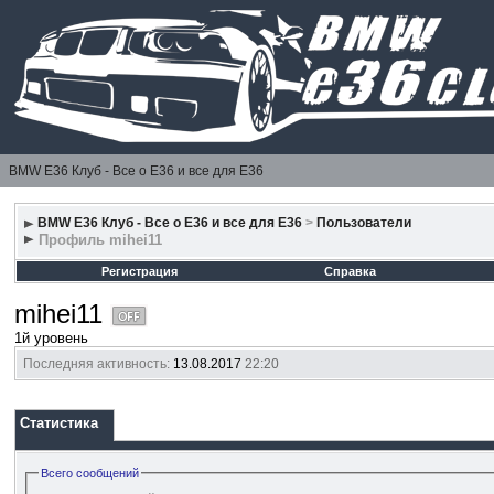
BMW E36 Клуб - Все о Е36 и все для Е36
BMW E36 Клуб - Все о Е36 и все для Е36
>
Пользователи
Профиль mihei11
Регистрация
Справка
mihei11
1й уровень
Последняя активность:
13.08.2017
22:20
Статистика
Всего сообщений