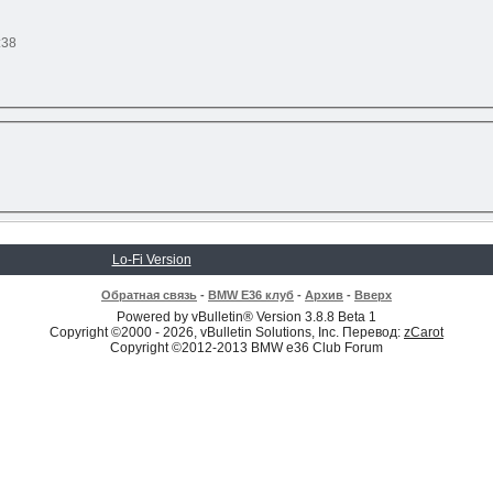
:38
Lo-Fi Version
Обратная связь
-
BMW E36 клуб
-
Архив
-
Вверх
Powered by vBulletin® Version 3.8.8 Beta 1
Copyright ©2000 - 2026, vBulletin Solutions, Inc. Перевод:
zCarot
Copyright ©2012-2013 BMW e36 Club Forum