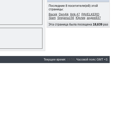
Последние 8 посетителя(ей) этой
страницы:
Bacek
Den4ik
llirik 47
PAVELKERD
Slam
Snejana156
Юрлик
андрей37
Эта страница была посещена
18,639
раз
Текущее время:
19:59
. Часовой пояс GMT +3.