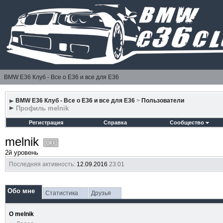
BMW E36 Клуб - Все о Е36 и все для Е36
BMW E36 Клуб - Все о Е36 и все для Е36
>
Пользователи
Профиль melnik
Регистрация
Справка
Сообщество
melnik
2й уровень
Последняя активность:
12.09.2016
23:01
Обо мне
Статистика
Друзья
О melnik