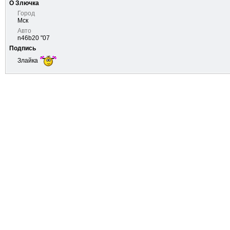
О Злючка
Город
Мск
Авто
n46b20 "07
Подпись
Злайка