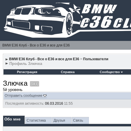
BMW E36 Клуб - Все о Е36 и все для Е36
BMW E36 Клуб - Все о Е36 и все для Е36
>
Пользователи
Профиль Злючка
Регистрация
Справка
Сообщество
Злючка
5й уровень
Отправить сообщение
Последняя активность:
06.03.2016
11:55
Обо мне
Статистика
Друзья
Связь