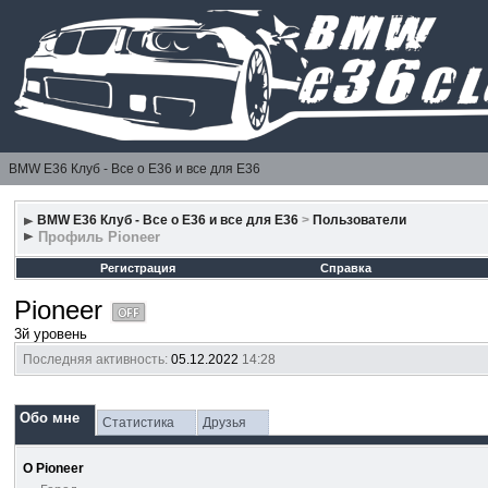
BMW E36 Клуб - Все о Е36 и все для Е36
BMW E36 Клуб - Все о Е36 и все для Е36
>
Пользователи
Профиль Pioneer
Регистрация
Справка
Pioneer
3й уровень
Последняя активность:
05.12.2022
14:28
Обо мне
Статистика
Друзья
О Pioneer