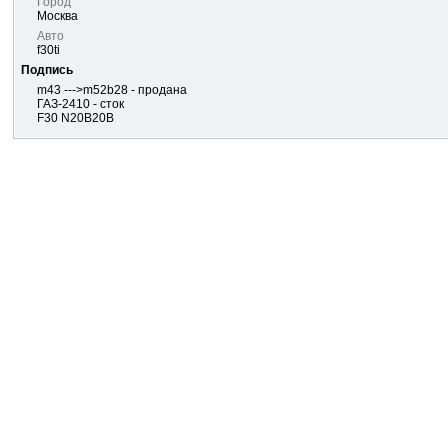
Город
Москва
Авто
f30ti
Подпись
m43 --->m52b28 - продана
ГАЗ-2410 - сток
F30 N20B20B