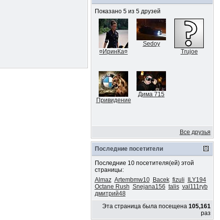
Показано 5 из 5 друзей
Sedoy
¤ИринКа¤
Trujoe
Дима 715
Привидение
Все друзья
Последние посетители
Последние 10 посетителя(ей) этой
страницы:
Almaz
Artembmw10
Bacek
fizuli
ILY194
Octane Rush
Snejana156
talis
val111ryb
дмитрий48
Эта страница была посещена
105,161
раз