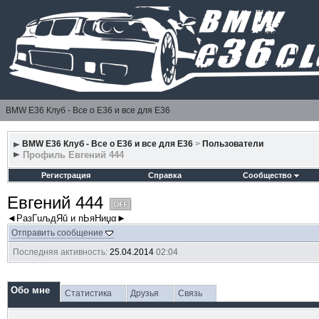
BMW E36 Клуб - Все о Е36 и все для Е36
BMW E36 Клуб - Все о Е36 и все для Е36
>
Пользователи
Профиль Евгений 444
Регистрация
Справка
Сообщество
Евгений 444
◄РазГuљдЯŭ и nЬяΗиџα►
Отправить сообщение
Последняя активность:
25.04.2014
02:04
Обо мне
Статистика
Друзья
Связь