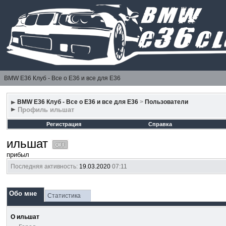
BMW E36 Клуб - Все о Е36 и все для Е36
BMW E36 Клуб - Все о Е36 и все для Е36
>
Пользователи
Профиль ильшат
Регистрация
Справка
ильшат
прибыл
Последняя активность:
19.03.2020
07:11
Обо мне
Статистика
О ильшат