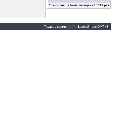
Эта страница была посещена
10,112
раз
Текущее время:
18:57
. Часовой пояс GMT +3.