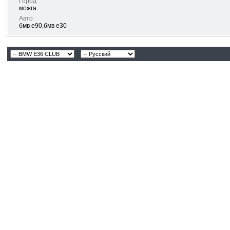
Город
можга
Авто
бмв е90,бмв е30