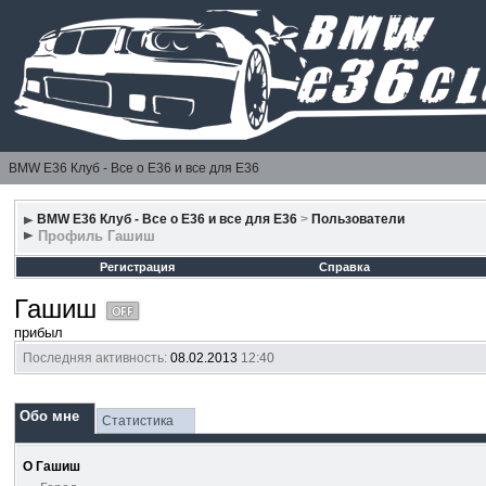
BMW E36 Клуб - Все о Е36 и все для Е36
BMW E36 Клуб - Все о Е36 и все для Е36
>
Пользователи
Профиль Гашиш
Регистрация
Справка
Гашиш
прибыл
Последняя активность:
08.02.2013
12:40
Обо мне
Статистика
О Гашиш