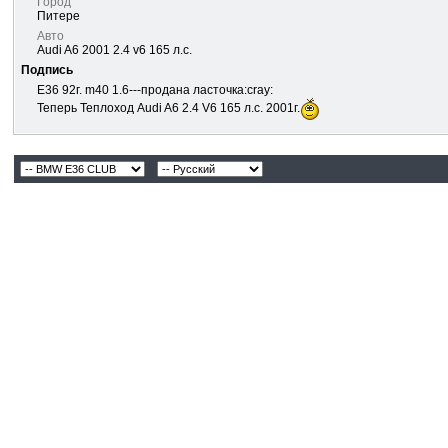
Город
Питере
Авто
Audi A6 2001 2.4 v6 165 л.с.
Подпись
Е36 92г. m40 1.6---продана ласточка:cray:
Теперь Теплоход Audi A6 2.4 V6 165 л.с. 2001г.