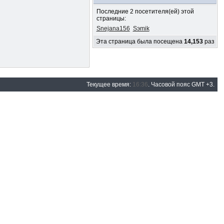
Последние 2 посетителя(ей) этой
страницы:
Snejana156
Sэmik
Эта страница была посещена
14,153
раз
Текущее время:
16:36
. Часовой пояс GMT +3.