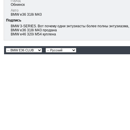
Город
Обнинск
Авто
BMW e36 318i M43
Подпись
BMW 3-SERIES. Вот почему одни энтузиасты более полны энтузиазма,
BMW e36 318i M43 продана
BMW e46 320i M54 куплена