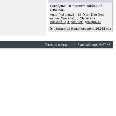
Последние 10 посетителя(ей) этой
страницы:
AnderPlat
bmw3 m43
D-art
DimiDroL
exStas
Snejana156
Stefserega
Алексей13
Юра///SMG
дмитрий48
Эта страница была посещена
14,998
раз
Текущее время:
02:55
. Часовой пояс GMT +3.