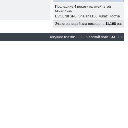
Последние 4 посетителя(ей) этой
страницы:
EVGENII SPB
Snejana156
yuraz
Костик
Эта страница была посещена
11,168
раз
Текущее время:
15:49
. Часовой пояс GMT +3.