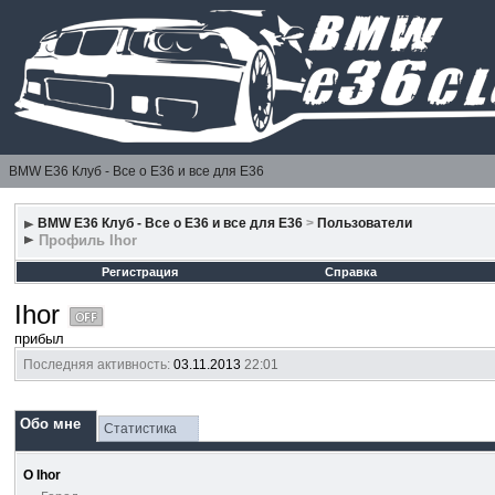
BMW E36 Клуб - Все о Е36 и все для Е36
BMW E36 Клуб - Все о Е36 и все для Е36
>
Пользователи
Профиль Ihor
Регистрация
Справка
Ihor
прибыл
Последняя активность:
03.11.2013
22:01
Обо мне
Статистика
О Ihor