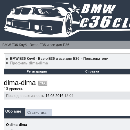
BMW E36 Клуб - Все о Е36 и все для Е36
BMW E36 Клуб - Все о Е36 и все для Е36
>
Пользователи
Профиль dima-dima
Регистрация
Справка
dima-dima
1й уровень
Последняя активность:
16.08.2016
18:04
Обо мне
Статистика
О dima-dima