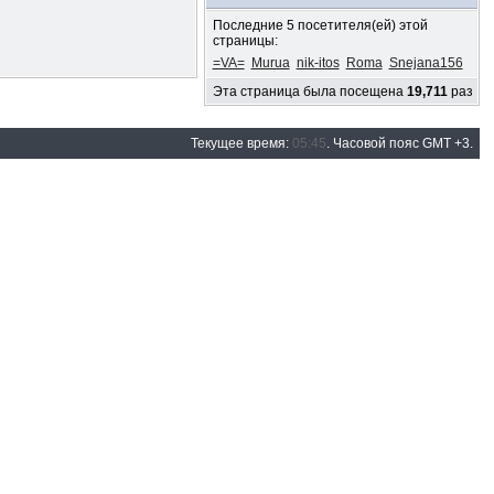
Последние 5 посетителя(ей) этой
страницы:
=VA=
Murua
nik-itos
Roma
Snejana156
Эта страница была посещена
19,711
раз
Текущее время:
05:45
. Часовой пояс GMT +3.