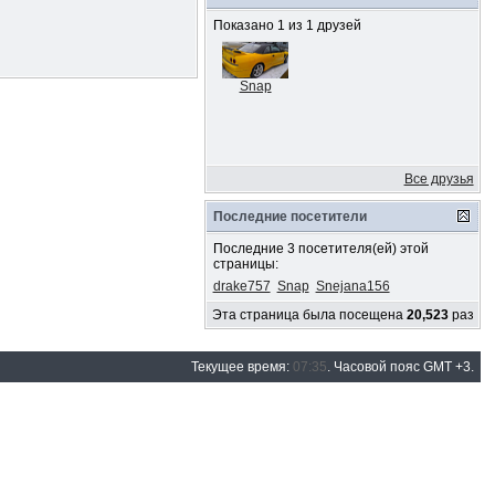
Показано 1 из 1 друзей
Snap
Все друзья
Последние посетители
Последние 3 посетителя(ей) этой
страницы:
drake757
Snap
Snejana156
Эта страница была посещена
20,523
раз
Текущее время:
07:35
. Часовой пояс GMT +3.