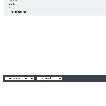
Город
Сочи
Авто
320I m50b20