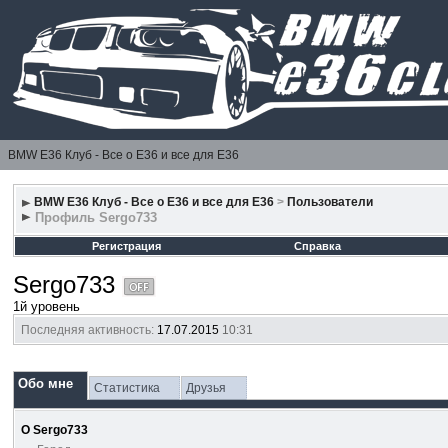
BMW E36 Клуб - Все о Е36 и все для Е36
BMW E36 Клуб - Все о Е36 и все для Е36
>
Пользователи
Профиль Sergo733
Регистрация
Справка
Sergo733
1й уровень
Последняя активность:
17.07.2015
10:31
Обо мне
Статистика
Друзья
О Sergo733