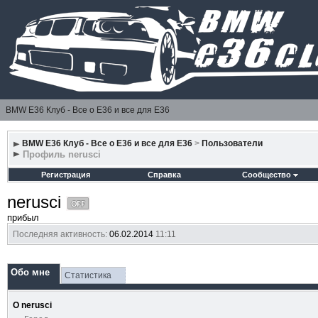
BMW E36 Клуб - Все о Е36 и все для Е36
BMW E36 Клуб - Все о Е36 и все для Е36
>
Пользователи
Профиль nerusci
Регистрация
Справка
Сообщество
nerusci
прибыл
Последняя активность:
06.02.2014
11:11
Обо мне
Статистика
О nerusci