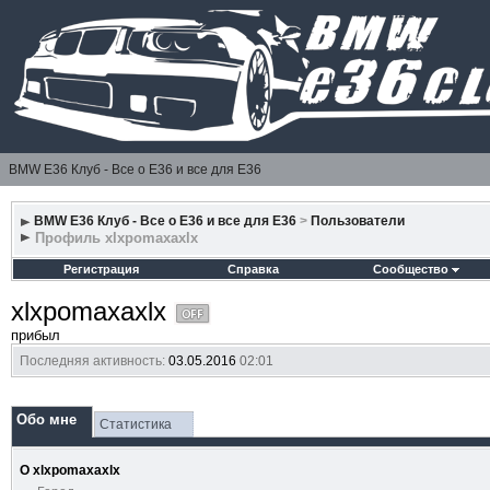
BMW E36 Клуб - Все о Е36 и все для Е36
BMW E36 Клуб - Все о Е36 и все для Е36
>
Пользователи
Профиль xlxpomaxaxlx
Регистрация
Справка
Сообщество
xlxpomaxaxlx
прибыл
Последняя активность:
03.05.2016
02:01
Обо мне
Статистика
О xlxpomaxaxlx