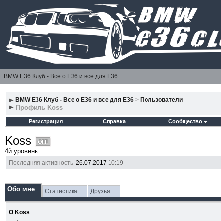
BMW E36 Клуб - Все о Е36 и все для Е36
BMW E36 Клуб - Все о Е36 и все для Е36
>
Пользователи
Профиль Koss
Регистрация
Справка
Сообщество
Koss
4й уровень
Последняя активность:
26.07.2017
10:19
Обо мне
Статистика
Друзья
О Koss