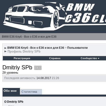
BMW E36 Клуб - Все о Е36 и все для Е36
BMW E36 Клуб - Все о Е36 и все для Е36
>
Пользователи
Профиль Dmitriy SPb
Регистрация
Справка
Сообщество
Dmitriy SPb
2й уровень
Последняя активность:
14.08.2017
21:26
Обо мне
Статистика
О Dmitriy SPb