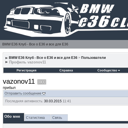
BMW E36 Клуб - Все о Е36 и все для Е36
BMW E36 Клуб - Все о Е36 и все для Е36
>
Пользователи
Профиль vazonov11
Регистрация
Справка
Сообщество
vazonov11
прибыл
Отправить сообщение
Последняя активность:
30.03.2015
11:41
Обо мне
Статистика
Связь