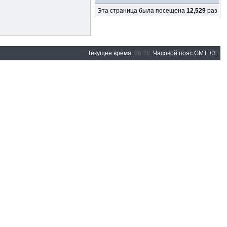
Эта страница была посещена
12,529
раз
Текущее время:
06:28
. Часовой пояс GMT +3.