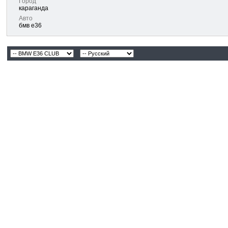
Город
караганда
Авто
бмв е36