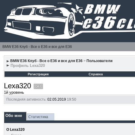
BMW E36 Клуб - Все о Е36 и все для Е36
BMW E36 Клуб - Все о Е36 и все для Е36
>
Пользователи
Профиль Lexa320
Регистрация
Справка
Lexa320
1й уровень
Последняя активность:
02.05.2019
19:50
Обо мне
Статистика
О Lexa320