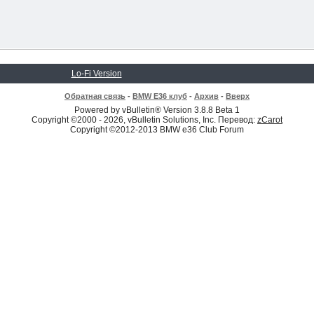
Lo-Fi Version
Обратная связь
-
BMW E36 клуб
-
Архив
-
Вверх
Powered by vBulletin® Version 3.8.8 Beta 1
Copyright ©2000 - 2026, vBulletin Solutions, Inc. Перевод:
zCarot
Copyright ©2012-2013 BMW e36 Club Forum