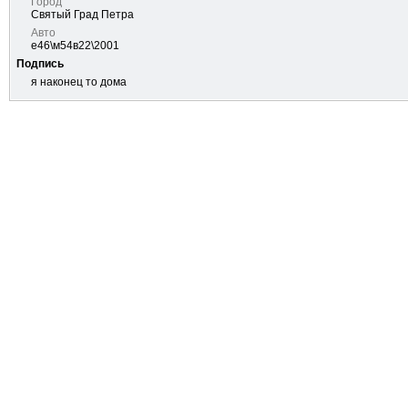
Город
Cвятый Град Петра
Авто
е46\м54в22\2001
Подпись
я наконец то дома