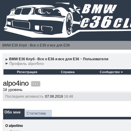
BMW E36 Клуб - Все о Е36 и все для Е36
BMW E36 Клуб - Все о Е36 и все для Е36
>
Пользователи
Профиль alpo4ino
Регистрация
Справка
Сообщество
alpo4ino
1й уровень
Последняя активность:
07.06.2016
16:48
Обо мне
Статистика
О alpo4ino