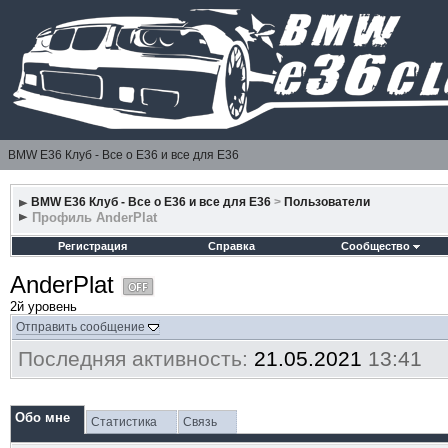
BMW E36 Клуб - Все о Е36 и все для Е36
BMW E36 Клуб - Все о Е36 и все для Е36
>
Пользователи
Профиль AnderPlat
Регистрация
Справка
Сообщество
AnderPlat
2й уровень
Отправить сообщение
Последняя активность:
21.05.2021
13:41
Обо мне
Статистика
Связь