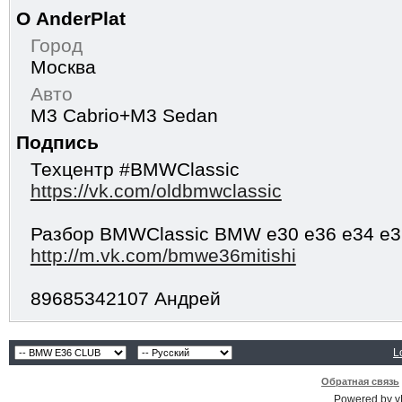
О AnderPlat
Город
Москва
Авто
M3 Cabrio+M3 Sedan
Подпись
Техцентр #BMWClassic
https://vk.com/oldbmwclassic
Разбор BMWClassic BMW e30 e36 e34 e3
http://m.vk.com/bmwe36mitishi
89685342107 Андрей
L
Обратная связь
Powered by vB