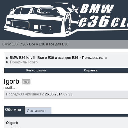
BMW E36 Клуб - Все о Е36 и все для Е36
BMW E36 Клуб - Все о Е36 и все для Е36
>
Пользователи
Профиль Igorb
Регистрация
Справка
Igorb
прибыл
Последняя активность:
26.06.2014
09:22
Обо мне
Статистика
О Igorb