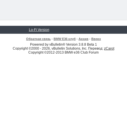
Lo-Fi Version
Обратная связь
-
BMW E36 клуб
-
Архив
-
Вверх
Powered by vBulletin® Version 3.8.8 Beta 1
Copyright ©2000 - 2026, vBulletin Solutions, Inc. Перевод:
zCarot
Copyright ©2012-2013 BMW e36 Club Forum