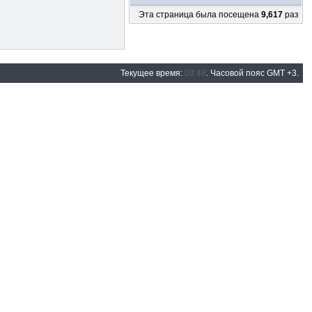
Эта страница была посещена
9,617
раз
Текущее время:
03:48
. Часовой пояс GMT +3.