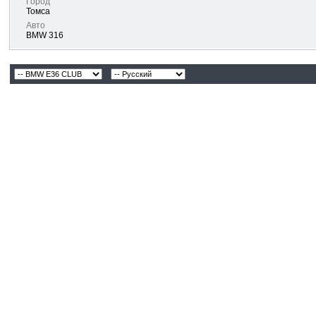
Город
Томса
Авто
BMW 316