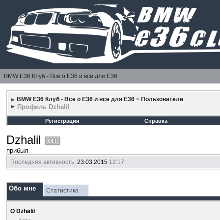
BMW E36 Клуб - Все о Е36 и все для Е36
BMW E36 Клуб - Все о Е36 и все для Е36
>
Пользователи
Профиль Dzhalil
Регистрация
Справка
Dzhalil
прибыл
Последняя активность:
23.03.2015
12:17
Обо мне
Статистика
О Dzhalil