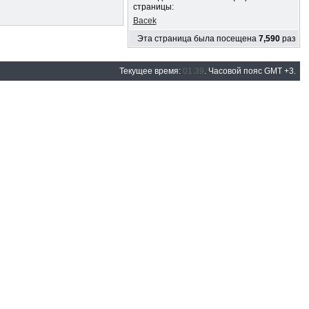
страницы:
Bacek
Эта страница была посещена
7,590
раз
Текущее время:
01:39
. Часовой пояс GMT +3.