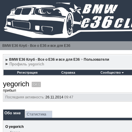
BMW E36 Клуб - Все о Е36 и все для Е36
BMW E36 Клуб - Все о Е36 и все для Е36
>
Пользователи
Профиль yegorich
Регистрация
Справка
Сообщество
yegorich
прибыл
Последняя активность:
26.11.2014
09:47
Обо мне
Статистика
О yegorich