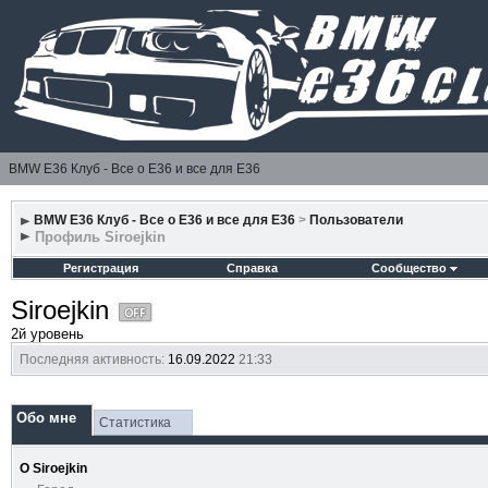
BMW E36 Клуб - Все о Е36 и все для Е36
BMW E36 Клуб - Все о Е36 и все для Е36
>
Пользователи
Профиль Siroejkin
Регистрация
Справка
Сообщество
Siroejkin
2й уровень
Последняя активность:
16.09.2022
21:33
Обо мне
Статистика
О Siroejkin