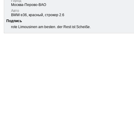
Город
Москва-Перово-ВАО
Авто
BMW e36, красный, строкер 2.6
Подпись
rote Limousinen am besten. der Rest ist Scheiße.