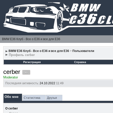
BMW E36 Клуб - Все о Е36 и все для Е36
BMW E36 Клуб - Все о Е36 и все для Е36
>
Пользователи
Профиль cerber
Регистрация
Справка
cerber
Moderator
Последняя активность:
24.10.2022
11:49
Обо мне
Статистика
Друзья
О cerber