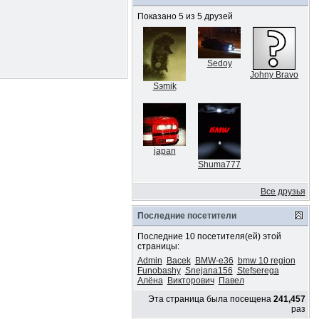
Показано 5 из 5 друзей
Sedoy
Johny Bravo
Sэmik
japan
Shuma777
Все друзья
Последние посетители
Последние 10 посетителя(ей) этой
страницы:
Admin
Bacek
BMW-e36
bmw 10 region
Funobashy
Snejana156
Stefserega
Алёна
Викторович
Павел
Эта страница была посещена
241,457
раз