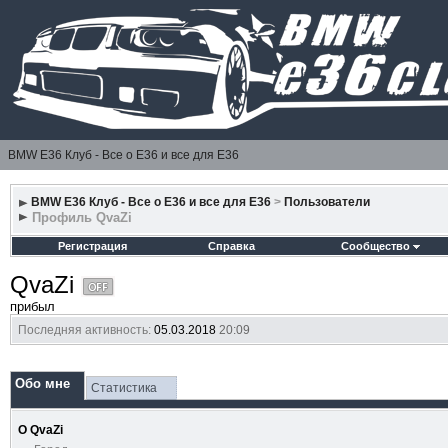
BMW E36 Клуб - Все о Е36 и все для Е36
BMW E36 Клуб - Все о Е36 и все для Е36
>
Пользователи
Профиль QvaZi
Регистрация
Справка
Сообщество
QvaZi
прибыл
Последняя активность:
05.03.2018
20:09
Обо мне
Статистика
О QvaZi