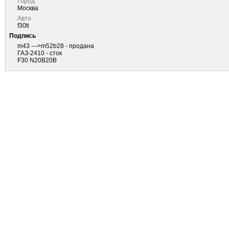
Город
Москва
Авто
f30ti
Подпись
m43 --->m52b28 - продана
ГАЗ-2410 - сток
F30 N20B20B