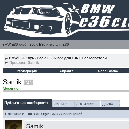
BMW E36 Клуб - Все о Е36 и все для Е36
BMW E36 Клуб - Все о Е36 и все для Е36
>
Пользователи
Профиль Sэmik
Регистрация
Справка
Сообщество
Sэmik
Moderator
Публичные сообщения
Обо мне
Статистика
Друзья
Показано с 1 по
3
из
3
публичных сообщений
Sэmik