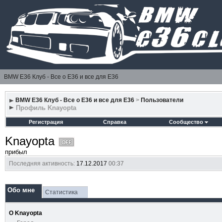
BMW E36 Клуб - Все о Е36 и все для Е36
BMW E36 Клуб - Все о Е36 и все для Е36
>
Пользователи
Профиль Knayopta
Регистрация
Справка
Сообщество
Knayopta
прибыл
Последняя активность:
17.12.2017
00:37
Обо мне
Статистика
О Knayopta