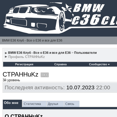
BMW E36 Клуб - Все о Е36 и все для Е36
BMW E36 Клуб - Все о Е36 и все для Е36
>
Пользователи
Профиль CTPAHHuKz
Регистрация
Справка
Сообщество
CTPAHHuKz
3й уровень
Последняя активность:
10.07.2023
22:00
Обо мне
Статистика
Друзья
Связь
О CTPAHHuKz