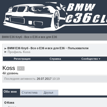
BMW E36 Клуб - Все о Е36 и все для Е36
BMW E36 Клуб - Все о Е36 и все для Е36
>
Пользователи
Профиль Koss
Регистрация
Справка
Сообщество
Koss
4й уровень
Последняя активность:
26.07.2017
10:19
Обо мне
Статистика
Друзья
О Koss