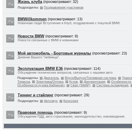
Жизнь клуба
(просматривают: 32)
Подразделы
:
Поздравления участников
BMWillkommen
(просматривают: 13)
Новичкам сюда! Вступление в Клуб, поздравления с покупкой BMW
Новости BMW
(просматривают: 8)
Новости связанные с BMW и новинками
Мой автомобиль - Бортовые журналы
(просматривают: 23)
Дневник Вашего "любимца".
Эксплуатация BMW E36
(просматривают: 114)
Обсуждение технических вопросов, связанных с нашими авто
Подразделы
:
Двигатель
,
Впуск/Выпуск/Топливная система
,
Транс
Тормоза
,
Электрика/Оптика
,
Кузов
,
Документация
,
Особенности 
Особенности кузова Кабриолет
,
Свап (SWAP)
,
Система охлаждения
,
Тюнинг и стайлинг
(просматривают: 29)
Подразделы
:
Автозвук
,
Колхозинг
Правовая помощь
(просматривают: 9)
Обсуждение ПДД, авто страхование, законодательство, нововведения.