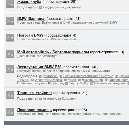
Жизнь клуба
(просматривают: 25)
Подразделы
:
Поздравления участников
BMWillkommen
(просматривают: 41)
Новичкам сюда! Вступление в Клуб, поздравления с покупкой BMW
Новости BMW
(просматривают: 4)
Новости связанные с BMW и новинками
Мой автомобиль - Бортовые журналы
(просматривают: 13)
Дневник Вашего "любимца".
Эксплуатация BMW E36
(просматривают: 140)
Обсуждение технических вопросов, связанных с нашими авто
Подразделы
:
Двигатель
,
Впуск/Выпуск/Топливная система
,
Транс
Тормоза
,
Электрика/Оптика
,
Кузов
,
Документация
,
Особенности 
Особенности кузова Кабриолет
,
Свап (SWAP)
,
Система охлаждения
,
Тюнинг и стайлинг
(просматривают: 21)
Подразделы
:
Автозвук
,
Колхозинг
Правовая помощь
(просматривают: 15)
Обсуждение ПДД, авто страхование, законодательство, нововведения.