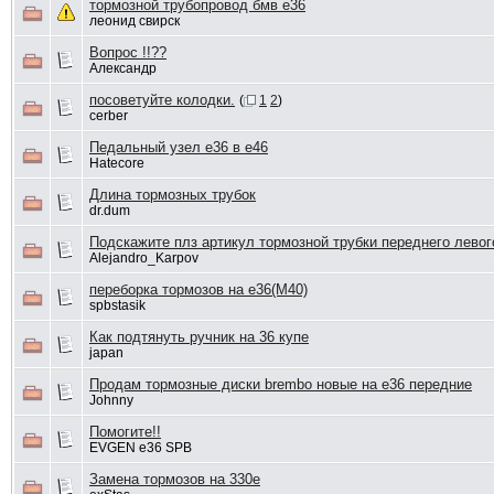
тормозной трубопровод бмв е36
леонид свирск
Вопрос !!??
Александр
посоветуйте колодки.
(
1
2
)
cerber
Педальный узел е36 в е46
Hatecore
Длина тормозных трубок
dr.dum
Подскажите плз артикул тормозной трубки переднего левог
Alejandro_Karpov
переборка тормозов на e36(M40)
spbstasik
Как подтянуть ручник на 36 купе
japan
Продам тормозные диски brembo новые на е36 передние
Johnny
Помогите!!
EVGEN e36 SPB
Замена тормозов на 330е