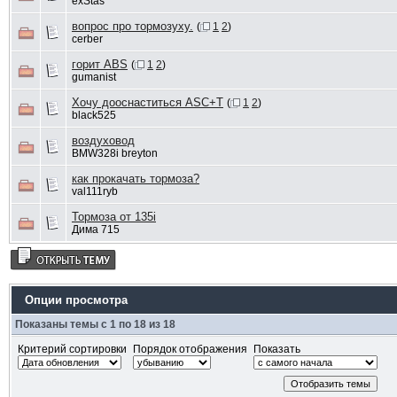
exStas
вопрос про тормозуху.
(
1
2
)
cerber
горит ABS
(
1
2
)
gumanist
Хочу дооснаститься ASC+T
(
1
2
)
black525
воздуховод
BMW328i breyton
как прокачать тормоза?
val111ryb
Тормоза от 135i
Дима 715
Опции просмотра
Показаны темы с 1 по 18 из 18
Критерий сортировки
Порядок отображения
Показать