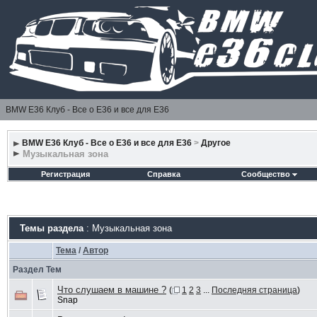
BMW E36 Клуб - Все о Е36 и все для Е36
BMW E36 Клуб - Все о Е36 и все для Е36
>
Другое
Музыкальная зона
Регистрация
Справка
Сообщество
Темы раздела
: Музыкальная зона
Тема
/
Автор
Раздел Тем
Что слушаем в машине ?
(
1
2
3
...
Последняя страница
)
Snap