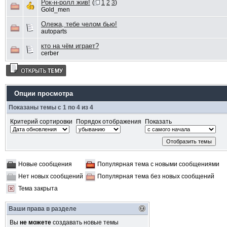
Рок-н-ролл жив!
(
1
2
3
)
Gold_men
Олежа, тебе челом бью!
autoparts
кто на чём играет?
cerber
Опции просмотра
Показаны темы с 1 по 4 из 4
Критерий сортировки
Порядок отображения
Показать
Новые сообщения
Популярная тема с новыми сообщениями
Нет новых сообщений
Популярная тема без новых сообщений
Тема закрыта
Ваши права в разделе
Вы
не можете
создавать новые темы