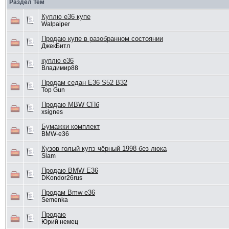
Раздел Тем
Куплю е36 купе
Walpaiper
Продаю купе в разобранном состоянии
ДжекБитл
куплю е36
Владимир88
Продам седан Е36 S52 B32
Top Gun
Продаю MBW СПб
xsignes
Бумажки комплект
BMW-e36
Кузов голый купэ чёрный 1998 без люка
Slam
Продаю BMW E36
DKondor26rus
Продам Bmw e36
Semenka
Продаю
Юрий немец