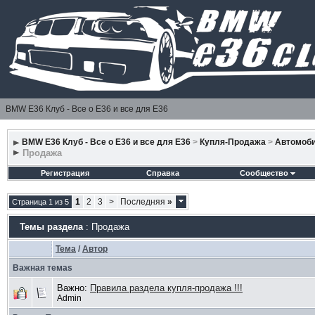
BMW E36 Клуб - Все о Е36 и все для Е36
BMW E36 Клуб - Все о Е36 и все для Е36
>
Купля-Продажа
>
Автомоб
Продажа
Регистрация
Справка
Сообщество
1
2
3
>
Последняя
»
Страница 1 из 5
Темы раздела
: Продажа
Тема
/
Автор
Важная темаs
Важно:
Правила раздела купля-продажа !!!
Admin