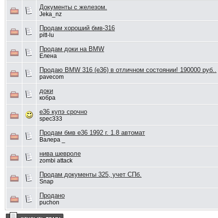
Документы с железом.
Jeka_nz
Продам хороший бмв-316
pitt-lu
Продам доки на BMW
Елена
Продаю BMW 316 (e36) в отличном состоянии! 190000 руб..
pavecom
доки
кобра
е36 купэ срочно
spec333
Продам бмв е36 1992 г. 1.8 автомат
Валера _
нива шевроле
zombi attack
Продам документы 325, учет СПб.
Snap
Продано
puchon