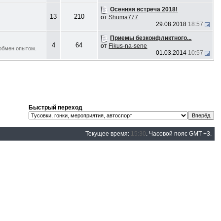
Осенняя встреча 2018!
13
210
от
Shuma777
29.08.2018
18:57
Приемы безконфликтного...
4
64
от
Fikus-na-sene
обмен опытом.
01.03.2014
10:57
Быстрый переход
Текущее время:
15:30
. Часовой пояс GMT +3.