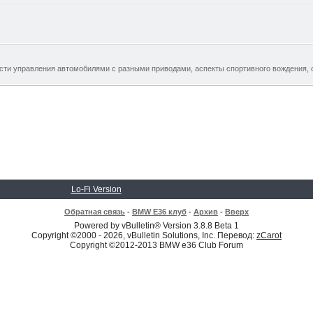
ти управления автомобилями с разными приводами, аспекты спортивного вождения, 
Lo-Fi Version
Обратная связь
-
BMW E36 клуб
-
Архив
-
Вверх
Powered by vBulletin® Version 3.8.8 Beta 1
Copyright ©2000 - 2026, vBulletin Solutions, Inc. Перевод:
zCarot
Copyright ©2012-2013 BMW e36 Club Forum