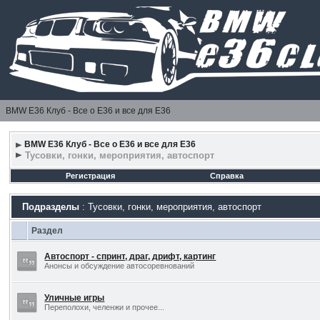
BMW E36 Клуб - Все о Е36 и все для Е36
BMW E36 Клуб - Все о Е36 и все для Е36
Тусовки, гонки, мероприятия, автоспорт
Регистрация
Справка
Подразделы
: Тусовки, гонки, мероприятия, автоспорт
Раздел
Автоспорт - спринт, драг, дрифт, картинг
Анонсы и обсуждение автосоревнований
Уличные игры
Переполохи, челенжи и прочее...