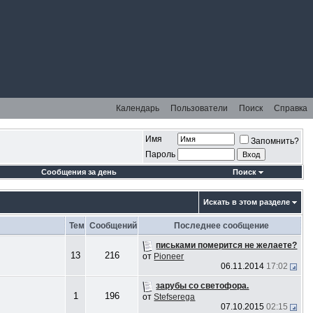
Календарь
Пользователи
Поиск
Справка
Имя
Запомнить?
Пароль
Сообщения за день
Поиск
Искать в этом разделе
Тем
Сообщений
Последнее сообщение
письками померится не желаете?
13
216
от
Pioneer
06.11.2014
17:02
зарубы со светофора.
1
196
от
Stefserega
07.10.2015
02:15