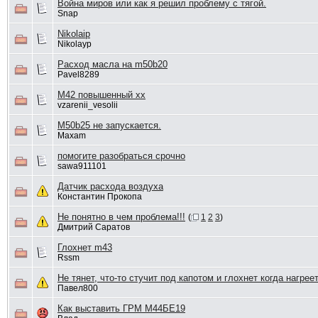
Война миров или как я решил проблему с тягой.
Snap
Nikolaip
Nikolayp
Расход масла на m50b20
Pavel8289
M42 повышенный хх
vzarenii_vesolii
M50b25 не запускается.
Maxam
помогите разобраться срочно
sawa911101
Датчик расхода воздуха
Константин Прокопа
Не понятно в чем проблема!!!
(
1
2
3
)
Дмитрий Саратов
Глохнет m43
Rssm
Не тянет, что-то стучит под капотом и глохнет когда нагрее
Павел800
Как выставить ГРМ М44БЕ19