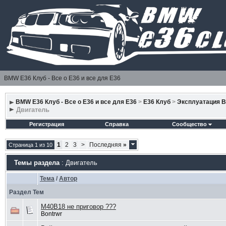
BMW E36 Клуб - Все о Е36 и все для Е36
BMW E36 Клуб - Все о Е36 и все для Е36
>
E36 Клуб
>
Эксплуатация 
Двигатель
Регистрация
Справка
Сообщество
1
2
3
>
Последняя
»
Страница 1 из 10
Темы раздела
: Двигатель
Тема
/
Автор
Раздел Тем
M40B18 не приговор ???
Bontrwr