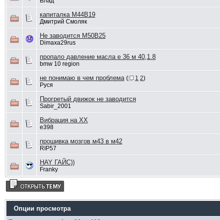
Влaд
капиталка M44B19
Дмитрий Смоляк
Не заводится M50B25
Dimaxa29rus
пропало давление масла е 36 м 40,1.8
bmw 10 region
не понимаю в чем проблема
(
1
2
)
Руся
Прогретый движок не заводится
Sabir_2001
Вибрация на ХХ
e398
прошивка мозгов м43 в м42
RIP57
HAY ГАЙС))
Franky
Опции просмотра