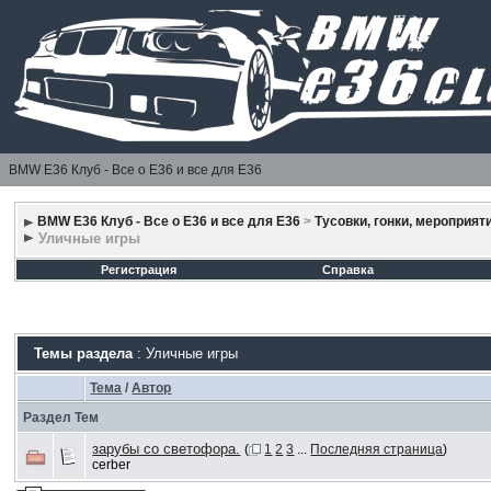
BMW E36 Клуб - Все о Е36 и все для Е36
BMW E36 Клуб - Все о Е36 и все для Е36
>
Тусовки, гонки, мероприят
Уличные игры
Регистрация
Справка
Темы раздела
: Уличные игры
Тема
/
Автор
Раздел Тем
зарубы со светофора.
(
1
2
3
...
Последняя страница
)
cerber