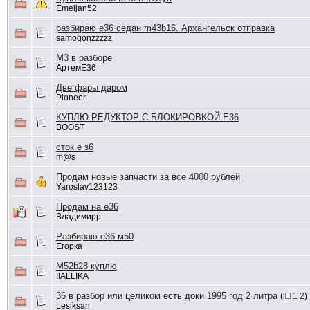
Emeljan52
разбираю е36 седан m43b16. Архангельск отправка
samogonzzzzz
M3 в разборе
АртемЕ36
Две фары даром
Pioneer
КУПЛЮ РЕДУКТОР С БЛОКИРОВКОЙ Е36
BOOST
сток е з6
m@s
Продам новые запчасти за все 4000 рублей
Yaroslav123123
Продам на е36
Владимирр
Разбираю е36 м50
Егорка
M52b28 куплю
IIALLIKA
36 в разбор или целиком есть доки 1995 год 2 литра
(
1
2
)
Lesiksan