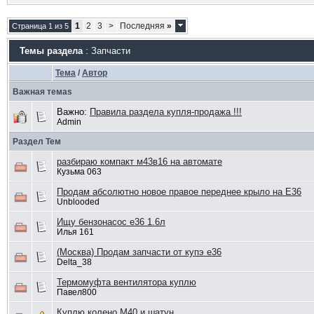
1
2
3
>
Последняя
»
Страница 1 из 5
Темы раздела
: Запчасти
Тема
/
Автор
Важная темаs
Важно:
Правила раздела купля-продажа !!!
Admin
Раздел Тем
разбираю компакт м43в16 на автомате
Кузьма 063
Продам абсолютно новое правое переднее крыло на Е36
Unblooded
Ищу бензонасос е36 1.6л
Илья 161
(Москва) Продам запчасти от купэ е36
Delta_38
Термомуфта вентилятора куплю
Павел800
Куплю колено М40 и шатун