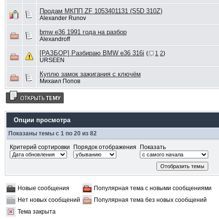
Продам МКПП ZF 1053401131 (S5D 310Z)
Alexander Runov
bmw e36 1991 года на разбор
Alexandroff
[РАЗБОР] Разбираю BMW е36 316i
(
1
2
)
URSEEN
Куплю замок зажигания с ключём
Михаил Попов
Опции просмотра
Показаны темы с 1 по 20 из 82
Критерий сортировки
Порядок отображения
Показать
Новые сообщения
Популярная тема с новыми сообщениями
Нет новых сообщений
Популярная тема без новых сообщений
Тема закрыта