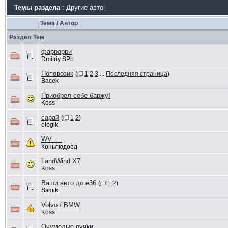
Темы раздела
: Другие авто
Тема
/
Автор
Раздел Тем
фаррарри
Dmitriy SPb
Поповозик
(
1
2
3
...
Последняя страница
)
Bacek
Приобрел себе баржу!
Koss
сарай
(
1
2
)
olegik
WV ....
Коньлюдоед
LandWind X7
Koss
Ваши авто до е36
(
1
2
)
Sэmik
Volvo / BMW
Koss
Очумелые ручки