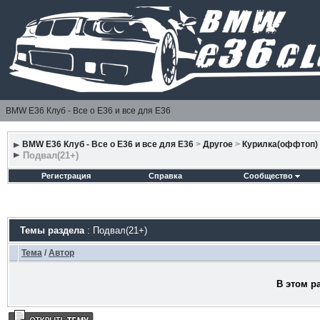
BMW E36 Клуб - Все о Е36 и все для Е36
BMW E36 Клуб - Все о Е36 и все для Е36
>
Другое
>
Курилка(оффтоп)
Подвал(21+)
Регистрация
Справка
Сообщество
Темы раздела
: Подвал(21+)
Тема
/
Автор
В этом р