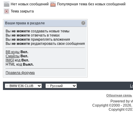
Нет новых сообщений
Популярная тема без новых сообщений
Тема закрыта
Ваши права в разделе
Вы
не можете
создавать новые темы
Вы
не можете
отвечать в темах
Вы
не можете
прикреплять вложения
Вы
не можете
редактировать свои сообщения
BB коды
Вкл.
Смайлы
Вкл.
[IMG]
код
Вкл.
HTML код
Выкл.
Правила форума
L
Обратная связь
Powered by vB
Copyright ©2000 - 2026, 
Copyright ©2