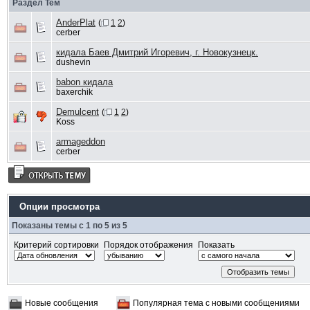
Раздел Тем
AnderPlat
(
1
2
)
cerber
кидала Баев Дмитрий Игоревич, г. Новокузнецк.
dushevin
babon кидала
baxerchik
Demulcent
(
1
2
)
Koss
armageddon
cerber
Опции просмотра
Показаны темы с 1 по 5 из 5
Критерий сортировки
Порядок отображения
Показать
Новые сообщения
Популярная тема с новыми сообщениями