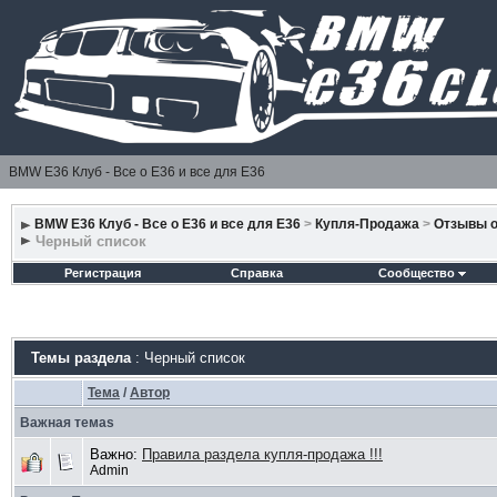
BMW E36 Клуб - Все о Е36 и все для Е36
BMW E36 Клуб - Все о Е36 и все для Е36
>
Купля-Продажа
>
Отзывы о
Черный список
Регистрация
Справка
Сообщество
Темы раздела
: Черный список
Тема
/
Автор
Важная темаs
Важно:
Правила раздела купля-продажа !!!
Admin