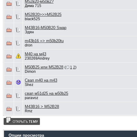
М52в20-м50в2?
Дима 715
M52B20>>>M52B25
black525
M43B16-M50B20 Swap
Эдян
m43b16 => m50b20tu
dron
М40 на м43
230269Andrey
М50В25 или М52В28
(
1
2
)
Dimon
Свап m40 на m43
Shez
свап м51d25 на м50b25
paravoz
M43B16 > M52B28
Rmz
Опции просмотра