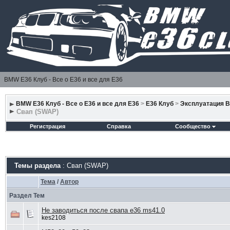
BMW E36 Клуб - Все о Е36 и все для Е36
BMW E36 Клуб - Все о Е36 и все для Е36
>
E36 Клуб
>
Эксплуатация 
Свап (SWAP)
Регистрация
Справка
Сообщество
Темы раздела
: Свап (SWAP)
Тема
/
Автор
Раздел Тем
Не заводиться после свапа е36 ms41.0
kes2108