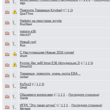
stgs
Помогите Товарищи Клубни)
(
1
2
)
QuaTTros
Набрёл на просторах ютуба
RusStavr
пороги е36
Alex107
Новый год!
Rus
С Наступающим Новым 2016 годом!
shum
Куплю Двс м40 bmw E36 (флудильня 2)
(
1
2
3
)
Dima332
Товарищи, помогите, очень охота EBA...
cerber
КоЛхоЗ
(
1
2
3
)
Omdi
Общаемся вопросами
(
1
2
3
...
Последняя страница
)
Sэmik
ИГРА "Это такая штука"
(
1
2
3
...
Последняя страница
)
Мелкая