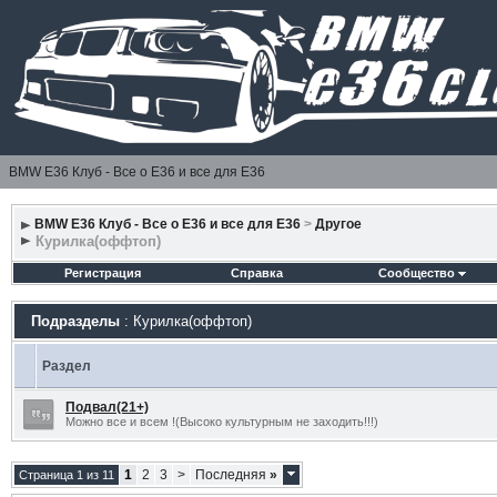
BMW E36 Клуб - Все о Е36 и все для Е36
BMW E36 Клуб - Все о Е36 и все для Е36
>
Другое
Курилка(оффтоп)
Регистрация
Справка
Сообщество
Подразделы
: Курилка(оффтоп)
Раздел
Подвал(21+)
Можно все и всем !(Высоко культурным не заходить!!!)
1
2
3
>
Последняя
»
Страница 1 из 11