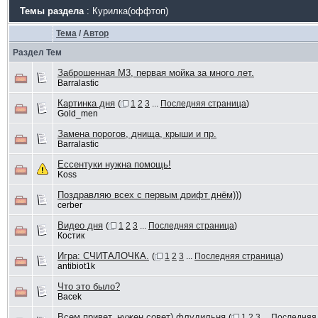
Темы раздела
: Курилка(оффтоп)
Тема
/
Автор
Раздел Тем
Заброшенная M3, первая мойка за много лет.
Barralastic
Картинка дня
(
1
2
3
...
Последняя страница
)
Gold_men
Замена порогов, днища, крыши и пр.
Barralastic
Ессентуки нужна помощь!
Koss
Поздравляю всех с первым дрифт днём)))
cerber
Видео дня
(
1
2
3
...
Последняя страница
)
Костик
Игра: СЧИТАЛОЧКА.
(
1
2
3
...
Последняя страница
)
antibiot1k
Что это было?
Bacek
Всем привет, нужен совет) флудильня
(
1
2
3
...
Последняя