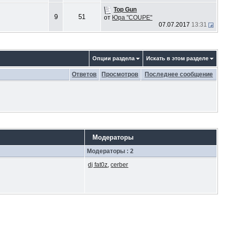
Top Gun
9
51
от
Юра "COUPE"
07.07.2017
13:31
Опции раздела
Искать в этом разделе
Ответов
Просмотров
Последнее сообщение
Модераторы
Модераторы : 2
dj fat0z
,
cerber