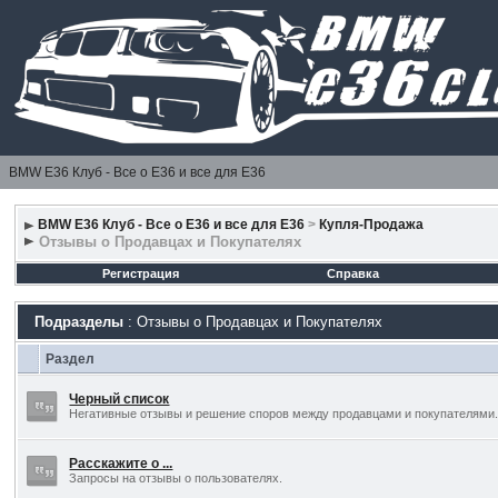
BMW E36 Клуб - Все о Е36 и все для Е36
BMW E36 Клуб - Все о Е36 и все для Е36
>
Купля-Продажа
Отзывы о Продавцах и Покупателях
Регистрация
Справка
Подразделы
: Отзывы о Продавцах и Покупателях
Раздел
Черный список
Негативные отзывы и решение споров между продавцами и покупателями
Расскажите о ...
Запросы на отзывы о пользователях.